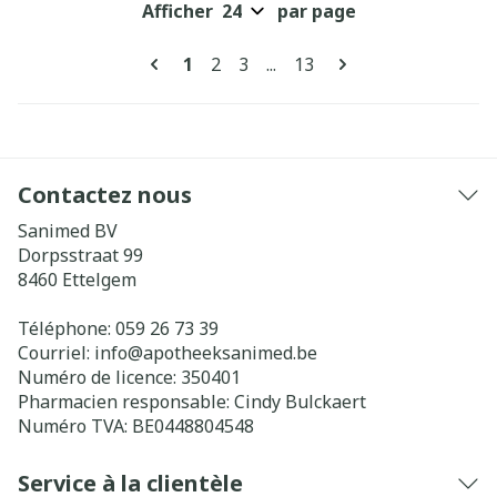
Afficher
par page
Pages
Vous lisez actuellement la page
Page
Page
Page
1
2
3
...
13
Contactez nous
Sanimed BV
Dorpsstraat 99
8460
Ettelgem
Téléphone:
059 26 73 39
Courriel:
info@
apotheeksanimed.be
Numéro de licence:
350401
Pharmacien responsable:
Cindy Bulckaert
Numéro TVA:
BE0448804548
Service à la clientèle