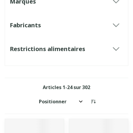
Marques
filter
Fabricants
filter
Restrictions alimentaires
filter
Articles
1
-
24
sur
302
Trier par: