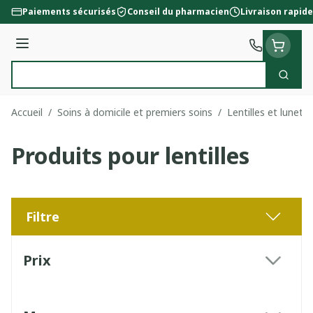
Aller au contenu
Paiements sécurisés
Conseil du pharmacien
Livraison rapide
Menu
Cherc
Rechercher
Accueil
/
Soins à domicile et premiers soins
/
Lentilles et lunett
Produits pour lentilles
Filtre
Passer à la liste des produits
Prix
filter