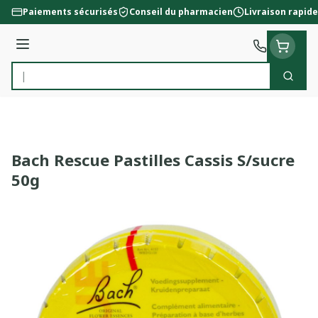
Aller au contenu
Paiements sécurisés
Conseil du pharmacien
Livraison rapide
Menu
Cherc
Rechercher
Bach Rescue Pastilles Cassis S/sucre
50g