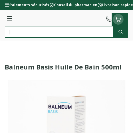
Aller au contenu
Paiements sécurisés
Conseil du pharmacien
Livraison rapide
Menu
Cherc
Rechercher
Balneum Basis Huile De Bain 500ml