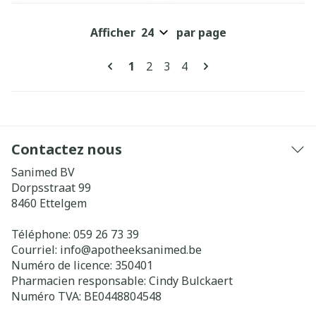
Afficher
par page
Pages
Vous lisez actuellement la page
Page
Page
Page
1
2
3
4
Contactez nous
Sanimed BV
Dorpsstraat 99
8460
Ettelgem
Téléphone:
059 26 73 39
Courriel:
info@
apotheeksanimed.be
Numéro de licence:
350401
Pharmacien responsable:
Cindy Bulckaert
Numéro TVA:
BE0448804548