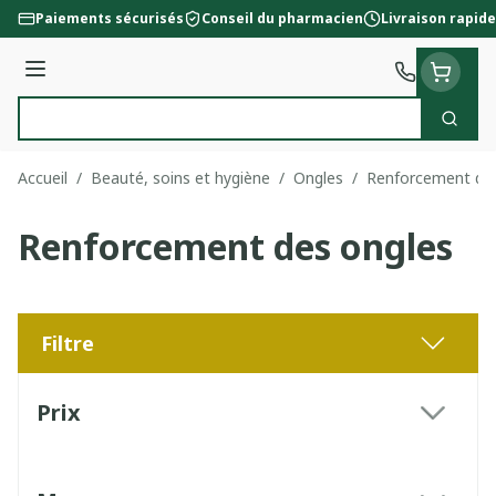
Aller au contenu
Paiements sécurisés
Conseil du pharmacien
Livraison rapide
Menu
Cherc
Rechercher
Accueil
/
Beauté, soins et hygiène
/
Ongles
/
Renforcement des
Renforcement des ongles
Filtre
Passer à la liste des produits
Prix
filter