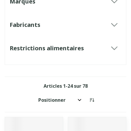
Marques
filter
Fabricants
filter
Restrictions alimentaires
filter
Articles
1
-
24
sur
78
Trier par: