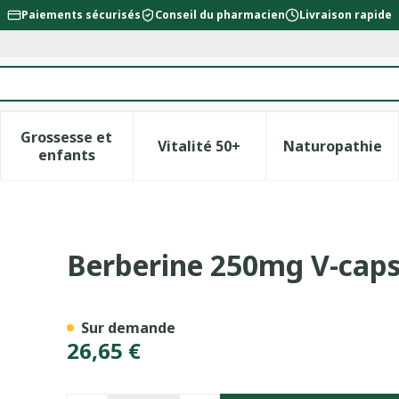
Paiements sécurisés
Conseil du pharmacien
Livraison rapide
Grossesse et
Vitalité 50+
Naturopathie
la catégorie Beauté, soins et hygiène
le sous-menu pour la catégorie Régime, alimentation &
Afficher le sous-menu pour la catégorie Gross
Afficher le sous-menu pour l
Afficher 
enfants
20 Deba
Berberine 250mg V-caps
Sur demande
26,65 €