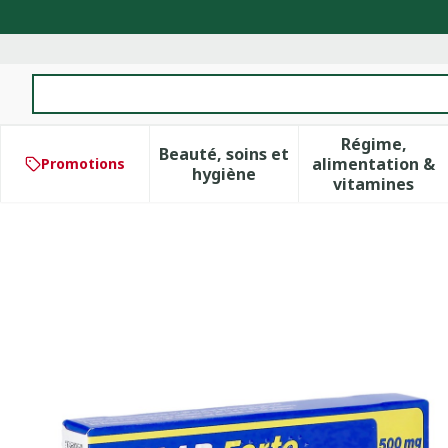
Aller au contenu
Rechercher
Régime,
Beauté, soins et
alimentation &
Promotions
Afficher le sous-menu pour 
Afficher 
hygiène
vitamines
Biclar 500 Forte Comp 10