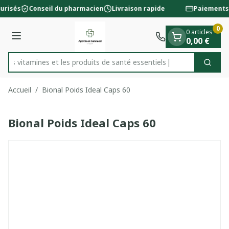
Diapositive 1 de 1
Aller au contenu
urisés
Conseil du pharmacien
Livraison rapide
Paiements 
0
0 articles
Menu
0,00 €
 les vitamines et les produits de santé essentiels
Cherc
Rechercher
Accueil
/
Bional Poids Ideal Caps 60
Bional Poids Ideal Caps 60