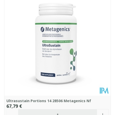
Longueur
64 mm
Profondeur
110 mm
Température ambiante (15°C -
Préservation
25°C)
Ultrasustain Portions 14 28506 Metagenics Nf
67,79 €
Quantité