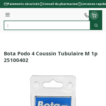
Aller au contenu
Paiements sécurisés
Conseil du pharmacien
Livraison rapide
Menu
Cherc
Rechercher
Bota Podo 4 Coussin Tubulaire M 1p
25100402