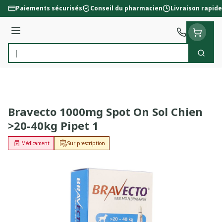
Aller au contenu
Paiements sécurisés
Conseil du pharmacien
Livraison rapide
Menu
Cherc
Rechercher
Bravecto 1000mg Spot On Sol Chien
>20-40kg Pipet 1
Médicament
Sur prescription