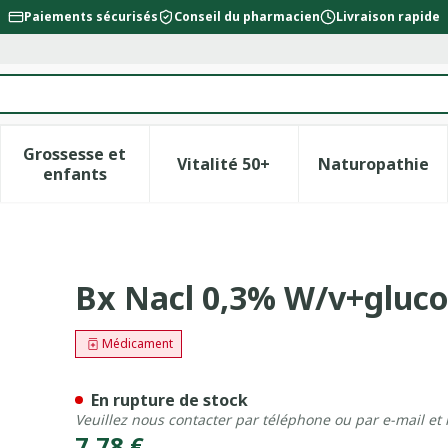
Paiements sécurisés
Conseil du pharmacien
Livraison rapide
Grossesse et
Vitalité 50+
Naturopathie
la catégorie Beauté, soins et hygiène
le sous-menu pour la catégorie Régime, alimentation &
Afficher le sous-menu pour la catégorie Gross
Afficher le sous-menu pour l
Afficher 
enfants
3,3 % W/v Viaflo 500ml
Bx Nacl 0,3% W/v+gluco
Médicament
En rupture de stock
Veuillez nous contacter par téléphone ou par e-mail et
7,78 €