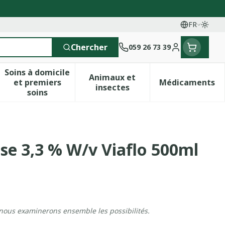
FR
Passe
Langues
Chercher
059 26 73 39
Menu client
Soins à domicile
Animaux et
et premiers
Médicaments
 vitamines
esse et enfants
a catégorie Vitalité 50+
le sous-menu pour la catégorie Naturopathie
Afficher le sous-menu pour la catégorie Soins 
Afficher le sous-menu pour 
Afficher 
insectes
soins
se 3,3 % W/v Viaflo 500ml
 nous examinerons ensemble les possibilités.