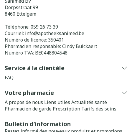
Sanimed BV
Dorpsstraat 99
8460
Ettelgem
Téléphone:
059 26 73 39
Courriel:
info@
apotheeksanimed.be
Numéro de licence:
350401
Pharmacien responsable:
Cindy Bulckaert
Numéro TVA:
BE0448804548
Service à la clientèle
FAQ
Votre pharmacie
A propos de nous
Liens utiles
Actualités santé
Pharmacien de garde
Prescription
Tarifs des soins
Bulletin d’information
Restez informé des nouveaux produits et promotions