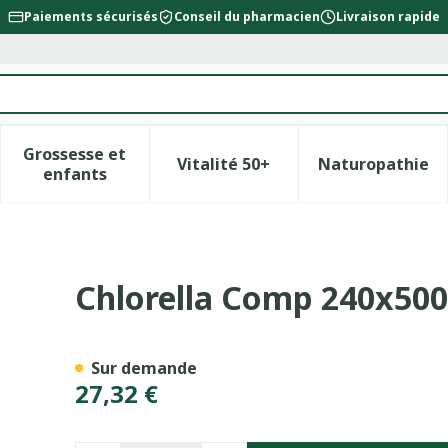
Paiements sécurisés
Conseil du pharmacien
Livraison rapide
Grossesse et
Vitalité 50+
Naturopathie
la catégorie Beauté, soins et hygiène
le sous-menu pour la catégorie Régime, alimentation &
Afficher le sous-menu pour la catégorie Gross
Afficher le sous-menu pour l
Afficher 
enfants
g Deba
Chlorella Comp 240x50
Sur demande
27,32 €