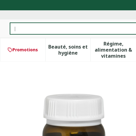
Aller au contenu
Rechercher
Régime,
Beauté, soins et
alimentation &
Promotions
Afficher le sous-menu pour 
Afficher 
hygiène
vitamines
Citrobiotic Be Life Gel 30