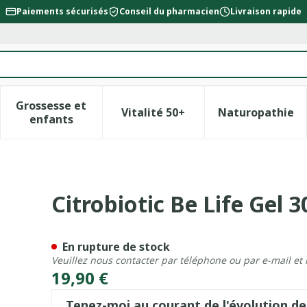
Paiements sécurisés
Conseil du pharmacien
Livraison rapide
Grossesse et
Vitalité 50+
Naturopathie
la catégorie Beauté, soins et hygiène
le sous-menu pour la catégorie Régime, alimentation &
Afficher le sous-menu pour la catégorie Gross
Afficher le sous-menu pour l
Afficher 
enfants
Citrobiotic Be Life Gel 3
En rupture de stock
Veuillez nous contacter par téléphone ou par e-mail et
19,90 €
Tenez-moi au courant de l'évolution de