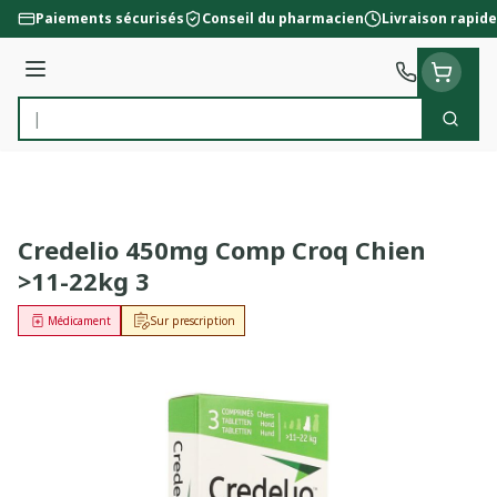
Aller au contenu
Paiements sécurisés
Conseil du pharmacien
Livraison rapide
Menu
Cherc
Rechercher
Credelio 450mg Comp Croq Chien
>11-22kg 3
Médicament
Sur prescription