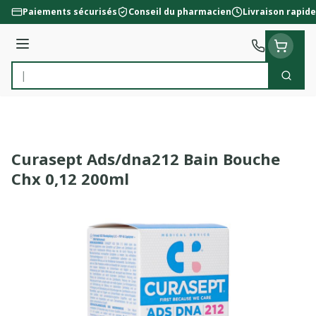
Aller au contenu
Paiements sécurisés
Conseil du pharmacien
Livraison rapide
Menu
Cherc
Rechercher
Curasept Ads/dna212 Bain Bouche
Chx 0,12 200ml