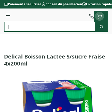
Aller au contenu
Paiements sécurisés
Conseil du pharmacien
Livraison rapide
Menu
Cherc
Rechercher
Delical Boisson Lactee S/sucre Fraise
4x200ml