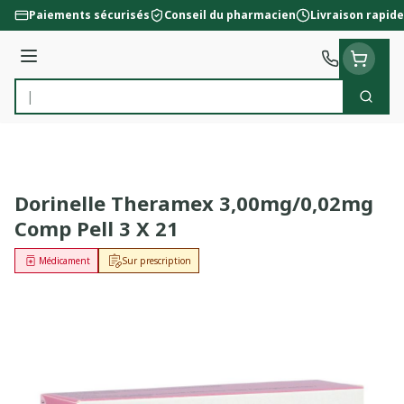
Aller au contenu
Paiements sécurisés
Conseil du pharmacien
Livraison rapide
Menu
Cherc
Rechercher
Dorinelle Theramex 3,00mg/0,02mg
Comp Pell 3 X 21
Médicament
Sur prescription