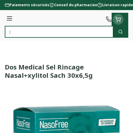
Aller au contenu
Paiements sécurisés
Conseil du pharmacien
Livraison rapide
Menu
Cherc
Rechercher
Dos Medical Sel Rincage
Nasal+xylitol Sach 30x6,5g