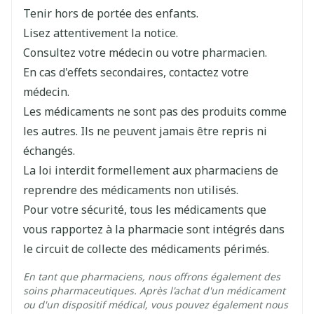
Tenir hors de portée des enfants.
Largeur
147 mm
Lisez attentivement la notice.
Consultez votre médecin ou votre pharmacien.
Longueur
166 mm
En cas d'effets secondaires, contactez votre
médecin.
Profondeur
30 mm
Les médicaments ne sont pas des produits comme
les autres. Ils ne peuvent jamais être repris ni
Quantité Du
échangés.
5
Paquet
La loi interdit formellement aux pharmaciens de
reprendre des médicaments non utilisés.
Ingrédients
pas de principes actifs
Pour votre sécurité, tous les médicaments que
Actifs
vous rapportez à la pharmacie sont intégrés dans
Température ambiante (15°C -
le circuit de collecte des médicaments périmés.
Préservation
25°C)
En tant que pharmaciens, nous offrons également des
soins pharmaceutiques. Après l'achat d'un médicament
ou d'un dispositif médical, vous pouvez également nous