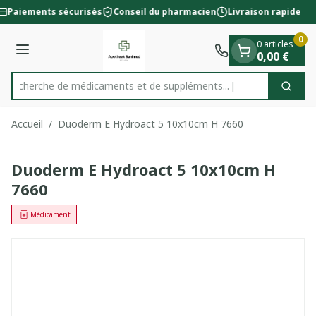
Diapositive 1 de 1
Aller au contenu
Paiements sécurisés
Conseil du pharmacien
Livraison rapide
0
0 articles
Menu
0,00 €
Recherche de médicaments et de suppléments...
Cherc
Rechercher
Accueil
/
Duoderm E Hydroact 5 10x10cm H 7660
Duoderm E Hydroact 5 10x10cm H
7660
Médicament