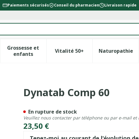
Paiements sécurisés
Conseil du pharmacien
Livraison rapide
Grossesse et
Vitalité 50+
Naturopathie
la catégorie Beauté, soins et hygiène
le sous-menu pour la catégorie Régime, alimentation &
Afficher le sous-menu pour la catégorie Gross
Afficher le sous-menu pour l
Afficher 
enfants
Dynatab Comp 60
En rupture de stock
Veuillez nous contacter par téléphone ou par e-mail et
23,50 €
Tenez-moi au courant de l'évolution de