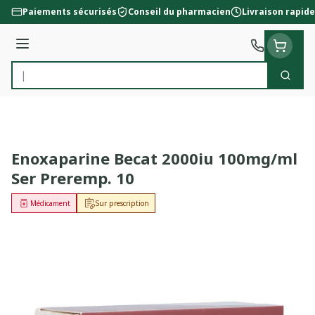
Aller au contenu
Paiements sécurisés
Conseil du pharmacien
Livraison rapide
Menu
Cherc
Rechercher
Enoxaparine Becat 2000iu 100mg/ml
Ser Preremp. 10
Médicament
Sur prescription