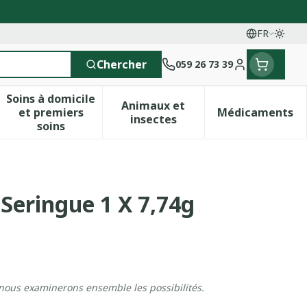
FR
Passe
Langues
Chercher
059 26 73 39
Menu client
Soins à domicile
Animaux et
et premiers
Médicaments
 vitamines
esse et enfants
a catégorie Vitalité 50+
le sous-menu pour la catégorie Naturopathie
Afficher le sous-menu pour la catégorie Soins 
Afficher le sous-menu pour 
Afficher 
insectes
soins
Seringue 1 X 7,74g
 nous examinerons ensemble les possibilités.