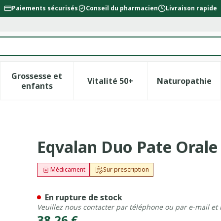
Paiements sécurisés
Conseil du pharmacien
Livraison rapide
Grossesse et
Vitalité 50+
Naturopathie
la catégorie Beauté, soins et hygiène
le sous-menu pour la catégorie Régime, alimentation &
Afficher le sous-menu pour la catégorie Gross
Afficher le sous-menu pour l
Afficher 
enfants
ingue 1 X 7,74g
Eqvalan Duo Pate Orale 
Médicament
Sur prescription
En rupture de stock
Veuillez nous contacter par téléphone ou par e-mail et
38,26 €