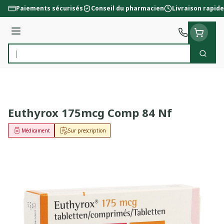
Aller au contenu
Paiements sécurisés
Conseil du pharmacien
Livraison rapide
Menu
Cherc
Rechercher
Euthyrox 175mcg Comp 84 Nf
Médicament
Sur prescription