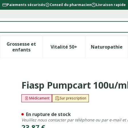
Paiements sécurisés
Conseil du pharmacien
Livraison rapide
Grossesse et
Vitalité 50+
Naturopathie
la catégorie Beauté, soins et hygiène
le sous-menu pour la catégorie Régime, alimentation &
Afficher le sous-menu pour la catégorie Gross
Afficher le sous-menu pour l
Afficher 
enfants
l Inj Cartouche 5x1,6ml
Fiasp Pumpcart 100u/ml
Médicament
Sur prescription
En rupture de stock
Veuillez nous contacter par téléphone ou par e-mail et
23,87 €