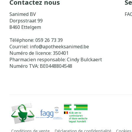
Contactez nous
Se
Sanimed BV
FA
Dorpsstraat 99
8460
Ettelgem
Téléphone:
059 26 73 39
Courriel:
info@
apotheeksanimed.be
Numéro de licence:
350401
Pharmacien responsable:
Cindy Bulckaert
Numéro TVA:
BE0448804548
Conditions de vente
Déclaration de confidentialité
Cookies