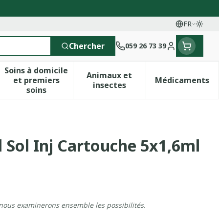
FR
Passe
Langues
Chercher
059 26 73 39
Menu client
Soins à domicile
Animaux et
et premiers
Médicaments
 vitamines
esse et enfants
a catégorie Vitalité 50+
le sous-menu pour la catégorie Naturopathie
Afficher le sous-menu pour la catégorie Soins 
Afficher le sous-menu pour 
Afficher 
insectes
soins
 Sol Inj Cartouche 5x1,6ml
 nous examinerons ensemble les possibilités.