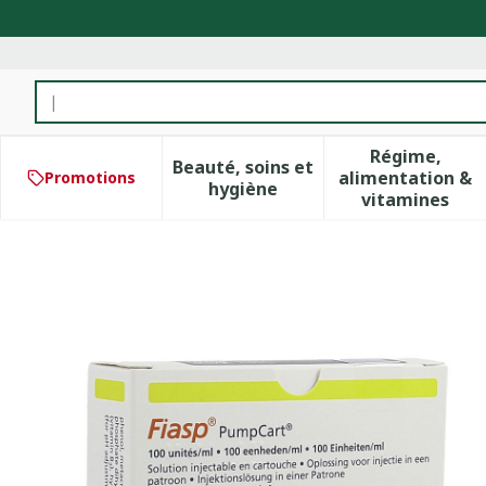
Aller au contenu
Rechercher
Régime,
Beauté, soins et
alimentation &
Promotions
Afficher le sous-menu pour 
Afficher 
hygiène
vitamines
Fiasp Pumpcart 100u/ml So