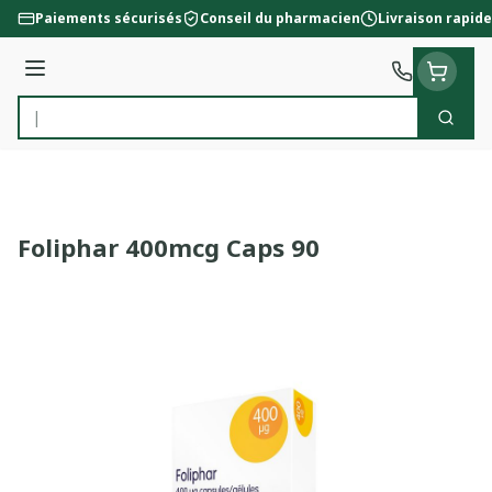
Aller au contenu
Paiements sécurisés
Conseil du pharmacien
Livraison rapide
Menu
Cherc
Rechercher
Foliphar 400mcg Caps 90