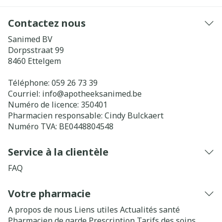
Contactez nous
Sanimed BV
Dorpsstraat 99
8460
Ettelgem
Téléphone:
059 26 73 39
Courriel:
info@
apotheeksanimed.be
Numéro de licence:
350401
Pharmacien responsable:
Cindy Bulckaert
Numéro TVA:
BE0448804548
Service à la clientèle
FAQ
Votre pharmacie
A propos de nous
Liens utiles
Actualités santé
Pharmacien de garde
Prescription
Tarifs des soins