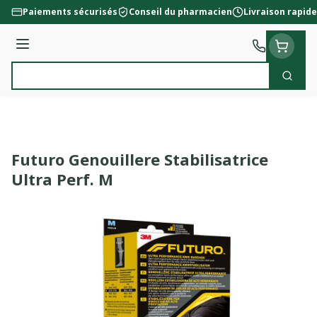
Aller au contenu
Paiements sécurisés
Conseil du pharmacien
Livraison rapide
Menu
Cherc
Rechercher
Futuro Genouillere Stabilisatrice
Ultra Perf. M