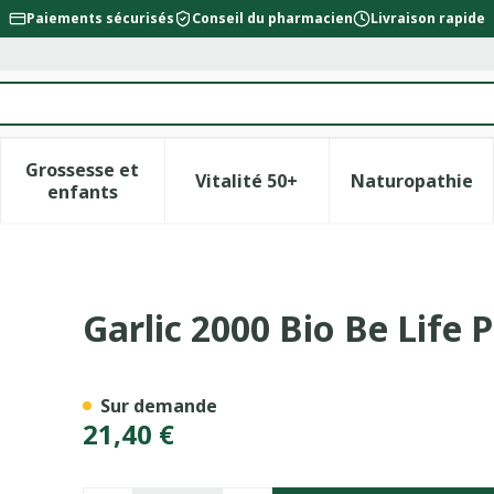
Paiements sécurisés
Conseil du pharmacien
Livraison rapide
Grossesse et
Vitalité 50+
Naturopathie
la catégorie Beauté, soins et hygiène
le sous-menu pour la catégorie Régime, alimentation &
Afficher le sous-menu pour la catégorie Gross
Afficher le sous-menu pour l
Afficher 
enfants
t Gel 60 Rempl.3094711
Garlic 2000 Bio Be Life
Sur demande
21,40 €