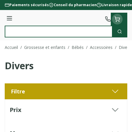
Aller au contenu
Paiements sécurisés
Conseil du pharmacien
Livraison rapide
Menu
Cherc
Rechercher
Accueil
/
Grossesse et enfants
/
Bébés
/
Accessoires
/
Divers
Divers
Filtre
Passer à la liste des produits
Prix
filter