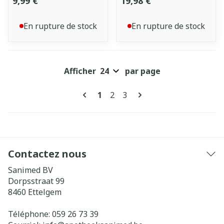
9,99 €
19,98 €
En rupture de stock
En rupture de stock
Afficher
par page
Pages
Vous lisez actuellement la pag
Page
Page
1
2
3
Contactez nous
Sanimed BV
Dorpsstraat 99
8460
Ettelgem
Téléphone:
059 26 73 39