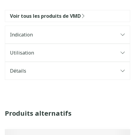
Voir tous les produits de VMD
Indication
Utilisation
Détails
Produits alternatifs
Il est possible de naviguer entre les éléments du carrouse
Appuyer sur pour sauter le carrousel
Appuyez sur cette touche pour accéder à la navigatio