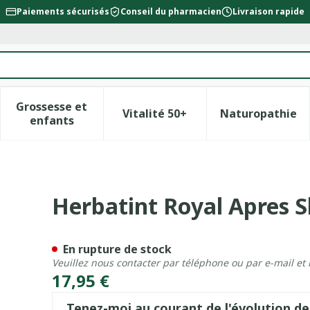
Paiements sécurisés
Conseil du pharmacien
Livraison rapide
Grossesse et
Vitalité 50+
Naturopathie
la catégorie Beauté, soins et hygiène
le sous-menu pour la catégorie Régime, alimentation &
Afficher le sous-menu pour la catégorie Gross
Afficher le sous-menu pour l
Afficher 
enfants
ampooing 200ml
Herbatint Royal Apres
En rupture de stock
Veuillez nous contacter par téléphone ou par e-mail et
17,95 €
Tenez-moi au courant de l'évolution de