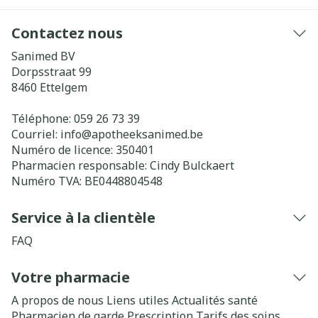
Contactez nous
Sanimed BV
Dorpsstraat 99
8460
Ettelgem
Téléphone:
059 26 73 39
Courriel:
info@
apotheeksanimed.be
Numéro de licence:
350401
Pharmacien responsable:
Cindy Bulckaert
Numéro TVA:
BE0448804548
Service à la clientèle
FAQ
Votre pharmacie
A propos de nous
Liens utiles
Actualités santé
Pharmacien de garde
Prescription
Tarifs des soins