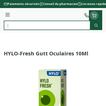
Aller au contenu
Paiements sécurisés
Conseil du pharmacien
Livraison rapide
Menu
Cherc
Rechercher
HYLO-Fresh Gutt Oculaires 10Ml