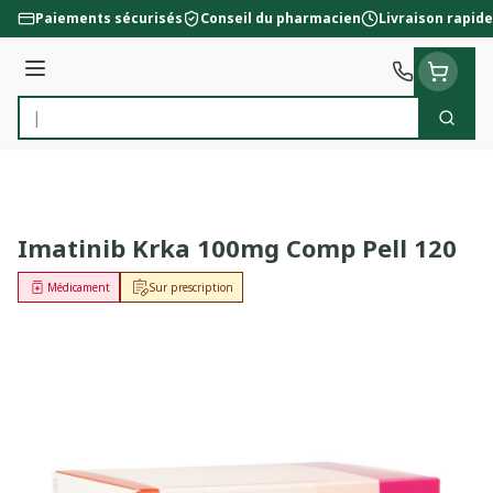
Aller au contenu
Paiements sécurisés
Conseil du pharmacien
Livraison rapide
Menu
Cherc
Rechercher
Imatinib Krka 100mg Comp Pell 120
Médicament
Sur prescription