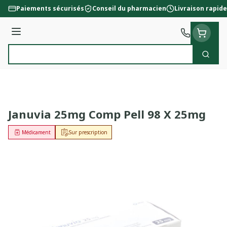
Aller au contenu
Paiements sécurisés
Conseil du pharmacien
Livraison rapide
Menu
Cherc
Rechercher
Januvia 25mg Comp Pell 98 X 25mg
Médicament
Sur prescription