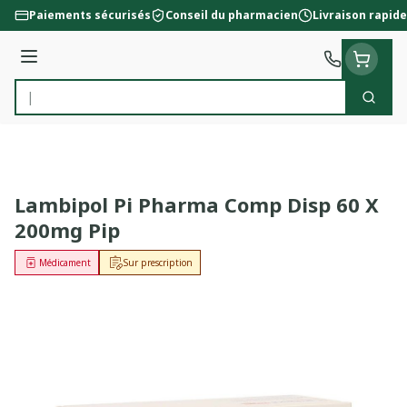
Aller au contenu
Paiements sécurisés
Conseil du pharmacien
Livraison rapide
Menu
Cherc
Rechercher
Lambipol Pi Pharma Comp Disp 60 X
200mg Pip
Médicament
Sur prescription