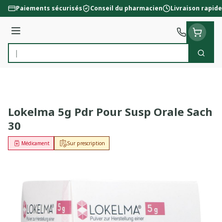
Aller au contenu
Paiements sécurisés
Conseil du pharmacien
Livraison rapide
Menu
Cherc
Rechercher
Lokelma 5g Pdr Pour Susp Orale Sach
30
Médicament
Sur prescription