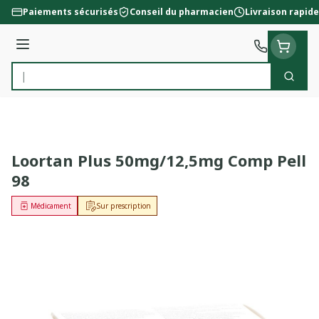
Aller au contenu
Paiements sécurisés
Conseil du pharmacien
Livraison rapide
Menu
Cherc
Rechercher
Loortan Plus 50mg/12,5mg Comp Pell
98
Médicament
Sur prescription