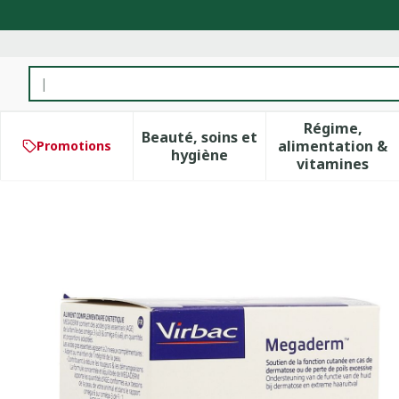
Aller au contenu
Rechercher
Régime,
Beauté, soins et
alimentation &
Promotions
Afficher le sous-menu pour 
Afficher 
hygiène
vitamines
Megaderm Solution Orale 