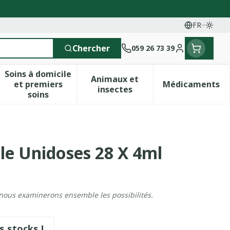
FR
Passe
Langues
Chercher
059 26 73 39
Menu client
Soins à domicile
Animaux et
et premiers
Médicaments
 vitamines
esse et enfants
a catégorie Vitalité 50+
le sous-menu pour la catégorie Naturopathie
Afficher le sous-menu pour la catégorie Soins 
Afficher le sous-menu pour 
Afficher 
insectes
soins
e Unidoses 28 X 4ml
 nous examinerons ensemble les possibilités.
s stocks !