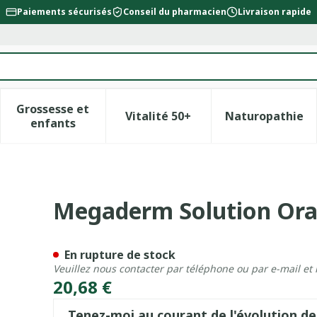
Paiements sécurisés
Conseil du pharmacien
Livraison rapide
Grossesse et
Vitalité 50+
Naturopathie
la catégorie Beauté, soins et hygiène
le sous-menu pour la catégorie Régime, alimentation &
Afficher le sous-menu pour la catégorie Gross
Afficher le sous-menu pour l
Afficher 
enfants
Unidoses 28 X 4ml
Megaderm Solution Oral
En rupture de stock
Veuillez nous contacter par téléphone ou par e-mail et
20,68 €
Tenez-moi au courant de l'évolution de