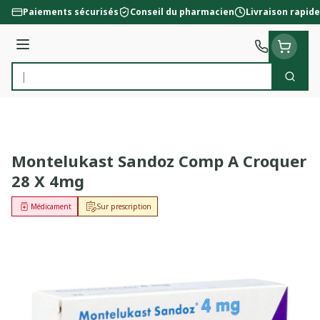
Aller au contenu
Paiements sécurisés
Conseil du pharmacien
Livraison rapide
Menu
Cherc
Rechercher
Montelukast Sandoz Comp A Croquer
28 X 4mg
Médicament
Sur prescription