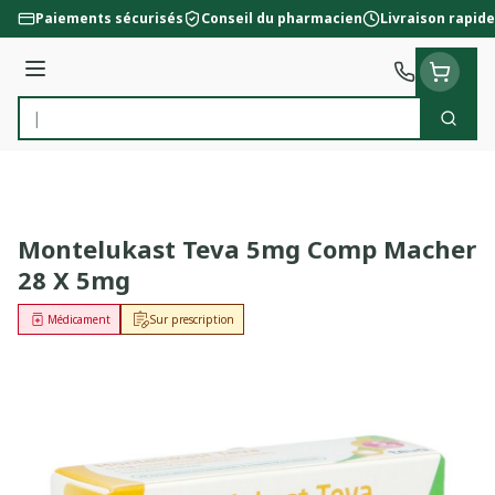
Aller au contenu
Paiements sécurisés
Conseil du pharmacien
Livraison rapide
Menu
Cherc
Rechercher
Montelukast Teva 5mg Comp Macher
28 X 5mg
Médicament
Sur prescription