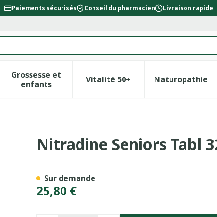
Paiements sécurisés
Conseil du pharmacien
Livraison rapide
Grossesse et
Vitalité 50+
Naturopathie
la catégorie Beauté, soins et hygiène
le sous-menu pour la catégorie Régime, alimentation &
Afficher le sous-menu pour la catégorie Gross
Afficher le sous-menu pour l
Afficher 
enfants
Nitradine Seniors Tabl 3
Sur demande
25,80 €