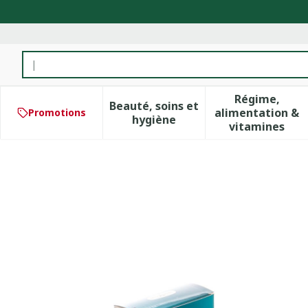
Aller au contenu
Rechercher
Régime,
Beauté, soins et
alimentation &
Promotions
Afficher le sous-menu pour 
Afficher 
hygiène
vitamines
Nitradine Seniors Tabl 32