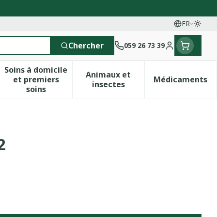
FR
Passe
Langues
Chercher
059 26 73 39
Menu client
Soins à domicile
Animaux et
et premiers
Médicaments
 vitamines
esse et enfants
a catégorie Vitalité 50+
le sous-menu pour la catégorie Naturopathie
Afficher le sous-menu pour la catégorie Soins 
Afficher le sous-menu pour 
Afficher 
insectes
soins
2