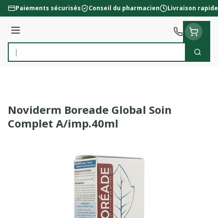
Aller au contenu
Paiements sécurisés
Conseil du pharmacien
Livraison rapide
Menu
Cherc
Rechercher
Noviderm Boreade Global Soin
Complet A/imp.40ml