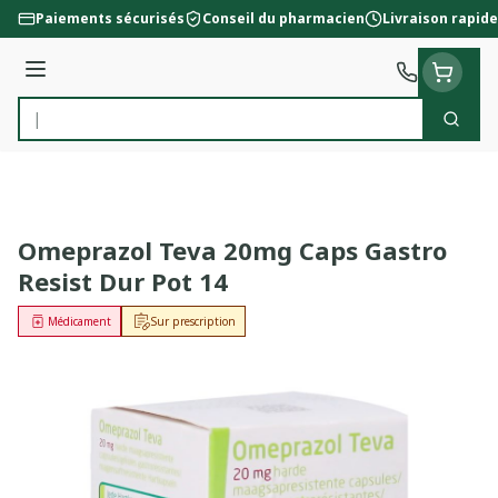
Aller au contenu
Paiements sécurisés
Conseil du pharmacien
Livraison rapide
Menu
Cherc
Rechercher
Omeprazol Teva 20mg Caps Gastro
Resist Dur Pot 14
Médicament
Sur prescription