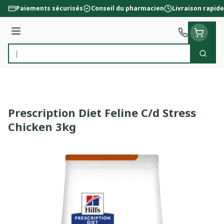
Aller au contenu
Paiements sécurisés
Conseil du pharmacien
Livraison rapide
Menu
Cherc
Rechercher
Prescription Diet Feline C/d Stress
Chicken 3kg