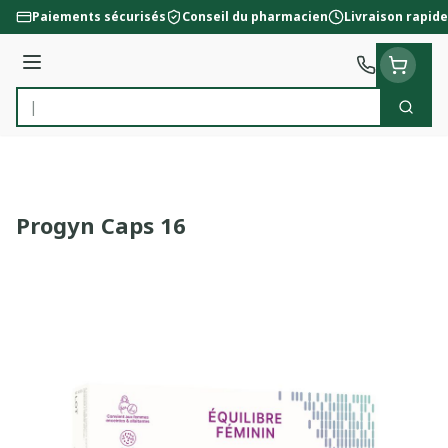
Aller au contenu
Paiements sécurisés
Conseil du pharmacien
Livraison rapide
Menu
Cherc
Rechercher
Progyn Caps 16