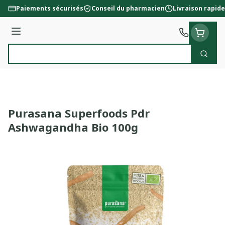
Aller au contenu
Paiements sécurisés
Conseil du pharmacien
Livraison rapide
Menu
Cherc
Rechercher
Purasana Superfoods Pdr
Ashwagandha Bio 100g