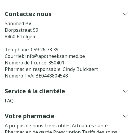
Contactez nous
Sanimed BV
Dorpsstraat 99
8460
Ettelgem
Téléphone:
059 26 73 39
Courriel:
info@
apotheeksanimed.be
Numéro de licence:
350401
Pharmacien responsable:
Cindy Bulckaert
Numéro TVA:
BE0448804548
Service à la clientèle
FAQ
Votre pharmacie
A propos de nous
Liens utiles
Actualités santé
Pharmacien de garde
Prescription
Tarifs des soins