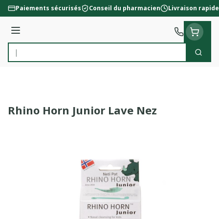
Aller au contenu
Paiements sécurisés
Conseil du pharmacien
Livraison rapide
Menu
Cherc
Rechercher
Rhino Horn Junior Lave Nez