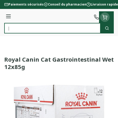
Aller au contenu
Paiements sécurisés
Conseil du pharmacien
Livraison rapide
Menu
Cherc
Rechercher
Royal Canin Cat Gastrointestinal Wet
12x85g