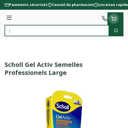
Aller au contenu
Paiements sécurisés
Conseil du pharmacien
Livraison rapide
Menu
Cherc
Rechercher
Scholl Gel Activ Semelles
Professionels Large