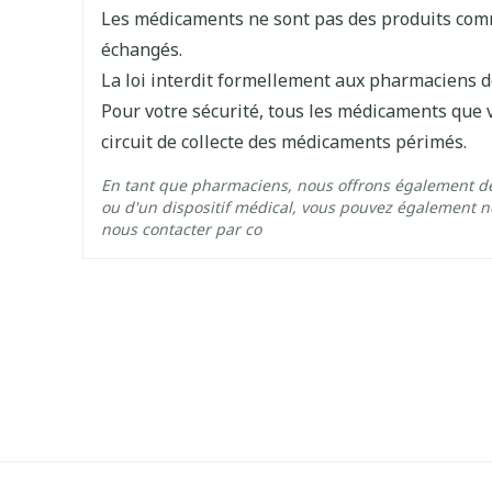
Les médicaments ne sont pas des produits comme
Profondeur
20 mm
échangés.
La loi interdit formellement aux pharmaciens 
Quantité Du
28
Pour votre sécurité, tous les médicaments que 
Paquet
circuit de collecte des médicaments périmés.
Ingrédients Actifs
sertindole
En tant que pharmaciens, nous offrons également d
ou d'un dispositif médical, vous pouvez également no
nous contacter par co
Préservation
Température ambiante (1