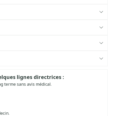
les 4-5 jours
Allemand
Néerlandais
lques lignes directrices :
ong terme sans avis médical.
ecin.