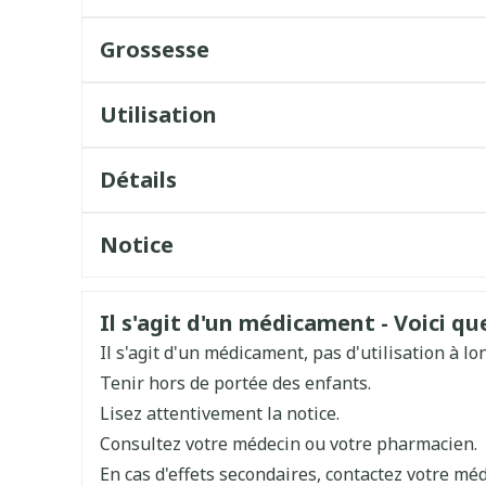
Grossesse
Utilisation
Dose de départ: 4 mg /jour
Détails
Ensuite augmentation par paliers de 4 mg tous 
CNK
1278746
Dose d'entretien: 12 - 20 mg /jour
Notice
Dose max.: 24 mg /jour
Fabricants
Français
Français
Lundbeck
Allemand
Administrer 1 x /jour
Informations sur la sécurité
Il s'agit d'un médicament - Voici que
Néerlandais
Marques
Lundbeck
Pendant ou en dehors des repas
Il s'agit d'un médicament, pas d'utilisation à l
Tenir hors de portée des enfants.
Largeur
45 mm
Lisez attentivement la notice.
Consultez votre médecin ou votre pharmacien.
Longueur
108 mm
En cas d'effets secondaires, contactez votre méd