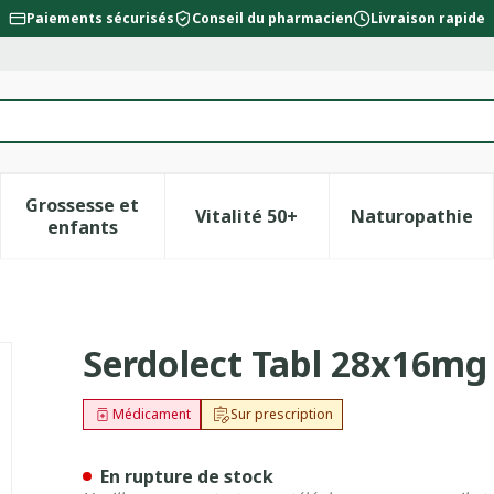
Paiements sécurisés
Conseil du pharmacien
Livraison rapide
Grossesse et
Vitalité 50+
Naturopathie
la catégorie Beauté, soins et hygiène
le sous-menu pour la catégorie Régime, alimentation &
Afficher le sous-menu pour la catégorie Gross
Afficher le sous-menu pour l
Afficher 
enfants
Serdolect Tabl 28x16mg
Médicament
Sur prescription
En rupture de stock